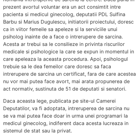
prezent avortul voluntar era un act consimtit intre
pacienta si medicul ginecolog, deputatii PDL Sulfina
Barbu si Marius Dugulescu, initiatorii proiectului, doresc
ca in viitor femeile sa apeleze si la serviciile unui
psiholog inainte de a face o intrerupere de sarcina.
Acesta ar trebui sa le consilieze in privinta riscurilor
medicale si psihologice la care se expun in momentul in
care apeleaza la aceasta procedura. Apoi, psihologul
trebuie sa le dea femeilor care doresc sa faca
intrerupere de sarcina un certificat, fara de care acestea
nu vor mai putea face avort, mai arata propunerea de
act normativ, sustinuta de 51 de deputati si senatori.
Daca aceasta lege, publicata pe site-ul Camerei
Deputatilor, va fi adoptata, intreruperea de sarcina nu
se va mai putea face doar in urma unei programari la
medicul ginecolog, indiferent daca acesta lucreaza in
sistemul de stat sau la privat.