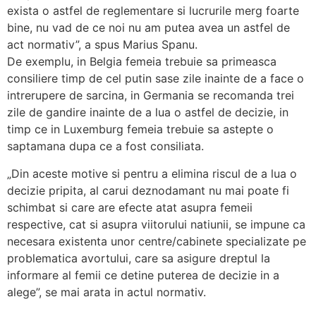
exista o astfel de reglementare si lucrurile merg foarte
bine, nu vad de ce noi nu am putea avea un astfel de
act normativ”, a spus Marius Spanu.
De exemplu, in Belgia femeia trebuie sa primeasca
consiliere timp de cel putin sase zile inainte de a face o
intrerupere de sarcina, in Germania se recomanda trei
zile de gandire inainte de a lua o astfel de decizie, in
timp ce in Luxemburg femeia trebuie sa astepte o
saptamana dupa ce a fost consiliata.
„Din aceste motive si pentru a elimina riscul de a lua o
decizie pripita, al carui deznodamant nu mai poate fi
schimbat si care are efecte atat asupra femeii
respective, cat si asupra viitorului natiunii, se impune ca
necesara existenta unor centre/cabinete specializate pe
problematica avortului, care sa asigure dreptul la
informare al femii ce detine puterea de decizie in a
alege”, se mai arata in actul normativ.