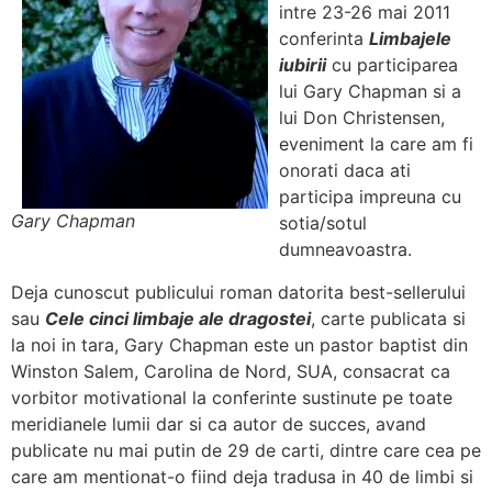
intre 23-26 mai 2011
conferinta
Limbajele
iubirii
cu participarea
lui Gary Chapman si a
lui Don Christensen,
eveniment la care am fi
onorati daca ati
participa impreuna cu
Gary Chapman
sotia/sotul
dumneavoastra.
Deja cunoscut publicului roman datorita best-sellerului
sau
Cele cinci limbaje ale dragostei
, carte publicata si
la noi in tara, Gary Chapman este un pastor baptist din
Winston Salem, Carolina de Nord, SUA, consacrat ca
vorbitor motivational la conferinte sustinute pe toate
meridianele lumii dar si ca autor de succes, avand
publicate nu mai putin de 29 de carti, dintre care cea pe
care am mentionat-o fiind deja tradusa in 40 de limbi si