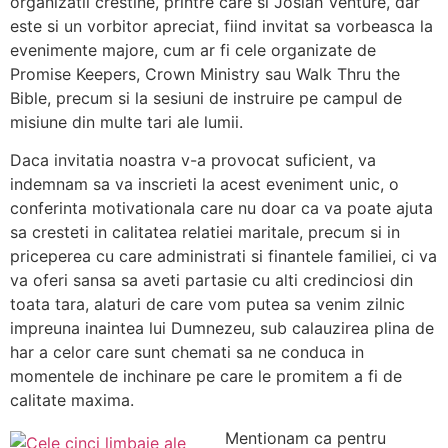
organizatii crestine, printre care si Josiah Venture, dar
este si un vorbitor apreciat, fiind invitat sa vorbeasca la
evenimente majore, cum ar fi cele organizate de
Promise Keepers, Crown Ministry sau Walk Thru the
Bible, precum si la sesiuni de instruire pe campul de
misiune din multe tari ale lumii.
Daca invitatia noastra v-a provocat suficient, va
indemnam sa va inscrieti la acest eveniment unic, o
conferinta motivationala care nu doar ca va poate ajuta
sa cresteti in calitatea relatiei maritale, precum si in
priceperea cu care administrati si finantele familiei, ci va
va oferi sansa sa aveti partasie cu alti credinciosi din
toata tara, alaturi de care vom putea sa venim zilnic
impreuna inaintea lui Dumnezeu, sub calauzirea plina de
har a celor care sunt chemati sa ne conduca in
momentele de inchinare pe care le promitem a fi de
calitate maxima.
Mentionam ca pentru