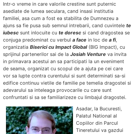
Intr-o vreme in care valorile crestine sunt puternic
asediate de lumea seculara, cand insasi institutia
familiei, asa cum a fost ea stabilita de Dumnezeu a
ajuns sa fie pusa sub semnul intrebarii, cand cuvintele
te
iubesc
sunt inlocuite cu
te doresc
si cand dragostea se
conjuga predominat cu verbul
a face
in loc de
a fi
,
organizatia
Biserici cu Impact Global
(BIG Impact), cu
sprijinul partenerilor sai de la
Josiah Venture
va invita
in primavara acestui an sa participati la un eveniment
de seama, organizat cu scopul de a ajuta pe cei care
vor sa lupte contra curentului si sunt determinati sa-si
edifice continuu vietile de familie pe temelia dragostei si
adevarului sa inteleaga provocarile cu care sunt
confruntati si sa se familiarizeze cu limbajul dragostei.
Asadar, la Bucuresti,
Palatul National al
Copiilor din Parcul
Tineretului va gazdui