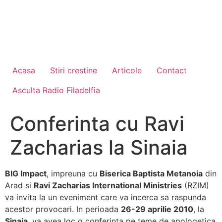
Acasa
Stiri crestine
Articole
Contact
Asculta Radio Filadelfia
Conferinta cu Ravi
Zacharias la Sinaia
BIG Impact
, impreuna cu
Biserica Baptista Metanoia
din
Arad si
Ravi Zacharias International Ministries
(RZIM)
va invita la un eveniment care va incerca sa raspunda
acestor provocari. In perioada
26-29 aprilie 2010
, la
Sinaia
, va avea loc o conferinta pe teme de apologetica