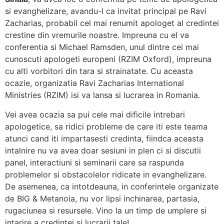
si evanghelizare, avandu-l ca invitat principal pe Ravi
Zacharias, probabil cel mai renumit apologet al
credintei
crestine din vremurile noastre. Impreuna cu el va
conferentia si Michael Ramsden, unul dintre cei mai
cunoscuti apologeti europeni (RZIM Oxford), impreuna
cu alti vorbitori din tara si strainatate. Cu aceasta
ocazie, organizatia Ravi Zacharias International
Ministries (RZIM) isi va lansa si lucrarea in Romania.
Vei avea ocazia sa pui cele mai dificile intrebari
apologetice, sa ridici probleme de care iti este teama
atunci cand iti impartasesti credinta, fiindca aceasta
intalnire nu va avea doar sesiuni in plen ci si discutii
panel, interactiuni si seminarii care sa raspunda
problemelor si obstacolelor ridicate in evanghelizare.
De asemenea, ca intotdeauna, in conferintele organizate
de BIG & Metanoia, nu vor lipsi inchinarea, partasia,
rugaciunea si resursele. Vino la un timp de umplere si
intarire a credintei si lucrarii tale!