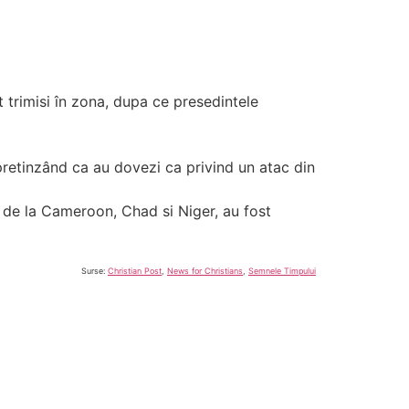
 trimisi în zona,
dupa ce presedintele
retinzând ca au dovezi ca privind un atac din
le de la Cameroon, Chad si Niger, au fost
Surse:
Christian Post
,
News for Christians
,
Semnele Timpului