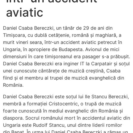
aviatic
Daniel Csaba Bereczki, un tânăr de 29 de ani din
Timişoara, cu dublă cetăţenie, română şi maghiară, a
murit vineri seara, într-un accident aviatic petrecut în
Ungaria, în apropiere de Budapesta. Avionul de mici
dimensiuni în care timişoreanul era pasager s-a prăbuşit.
Daniel Csaba Bereczki era inginer IT la Carpatair şi soţul
unei cunoscute cântăreţe de muzică creştină, Csaba
fiind şi el membru al trupei de muzică evanghelică din
România.
Daniel Csaba Bereczki este soţul lui Ile Stancu Bereczki,
membră a formaţiei Cristocentric, o trupă de muzică
foarte cunoscută în mediul evanghelic din România şi
diaspora. Socrul românului mort în accidentul aviatic din
Ungaria este Rudolf Stancu, unul dintre liderii romilor
din Banat. În urma lui Daniel Csaba Bereczki a rămas un