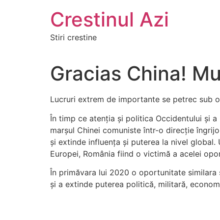
Crestinul Azi
Stiri crestine
Gracias China! Mul
Lucruri extrem de importante se petrec sub och
În timp ce atenția și politica Occidentului și 
marșul Chinei comuniste într-o direcție îngrijo
și extinde influența și puterea la nivel globa
Europei, România fiind o victimă a acelei opor
În primăvara lui 2020 o oportunitate similara s
și a extinde puterea politică, militară, economi