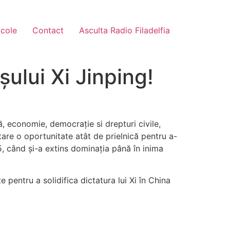
icole
Contact
Asculta Radio Filadelfia
ului Xi Jinping!
ță, economie, democrație si drepturi civile,
itare o oportunitate atât de prielnică pentru a-
5, când și-a extins dominația până în inima
 pentru a solidifica dictatura lui Xi în China