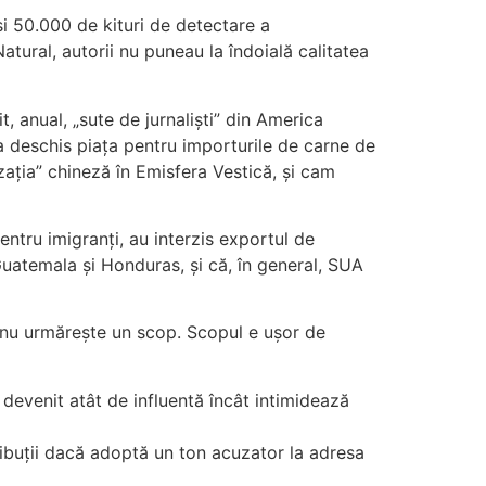
și 50.000 de kituri de detectare a
tural, autorii nu puneau la îndoială calitatea
, anual, „sute de jurnaliști” din America
-a deschis piața pentru importurile de carne de
izația” chineză în Emisfera Vestică, și cam
entru imigranți, au interzis exportul de
uatemala și Honduras, și că, în general, SUA
că nu urmărește un scop. Scopul e ușor de
 devenit atât de influentă încât intimidează
ribuții dacă adoptă un ton acuzator la adresa