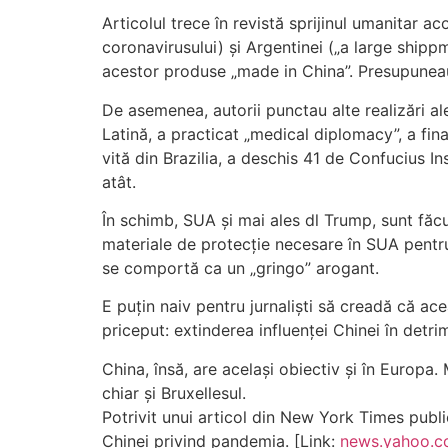
Articolul trece în revistă sprijinul umanitar 
coronavirusului) și Argentinei („a large shipp
acestor produse „made in China”. Presupuneau 
De asemenea, autorii punctau alte realizări al
Latină, a practicat „medical diplomacy”, a fin
vită din Brazilia, a deschis 41 de Confucius In
atât.
În schimb, SUA și mai ales dl Trump, sunt făcuț
materiale de protecție necesare în SUA pentru
se comportă ca un „gringo” arogant.
E puțin naiv pentru jurnaliști să creadă că ac
priceput: extinderea influenței Chinei în detri
China, însă, are același obiectiv și în Europa.
chiar și Bruxellesul.
Potrivit unui articol din New York Times publ
Chinei privind pandemia. [Link:
news.yahoo.co