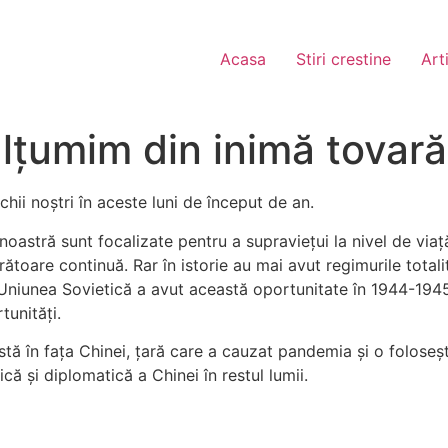
Acasa
Stiri crestine
Art
țumim din inimă tovarăş
ii noștri în aceste luni de început de an.
a noastră sunt focalizate pentru a supraviețui la nivel de via
rătoare continuă. Rar în istorie au mai avut regimurile total
l. Uniunea Sovietică a avut această oportunitate în 1944-194
tunități.
tă în fața Chinei, țară care a cauzat pandemia și o folosește
că și diplomatică a Chinei în restul lumii.