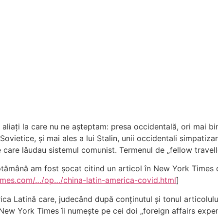
aliați la care nu ne așteptam: presa occidentală, ori mai bine
 Sovietice, și mai ales a lui Stalin, unii occidentali simpati
le care lăudau sistemul comunist. Termenul de „fellow travel
ptămână am fost șocat citind un articol în New York Times cu
imes.com/…/op…/china-latin-america-covid.html
]
rica Latină care, judecând după conținutul și tonul articolului
 New York Times îi numește pe cei doi „foreign affairs exper