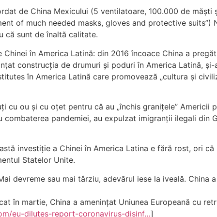
acordat de China Mexicului (5 ventilatoare, 100.000 de măști 
ment of much needed masks, gloves and protective suits”) Na
că sunt de înaltă calitate.
e Chinei în America Latină: din 2016 încoace China a pregătit
anțat construcția de drumuri și poduri în America Latină, și
stitutes în America Latină care promovează „cultura și civil
i cu ou și cu oțet pentru că au „închis granițele” Americii p
 combaterea pandemiei, au expulzat imigranții ilegali din G
eastă investiție a Chinei în America Latina e fără rost, ori 
mentul Statelor Unite.
 Mai devreme sau mai târziu, adevărul iese la iveală. China a
icat în martie, China a amenințat Uniunea Europeană cu ret
m/eu-dilutes-report-coronavirus-disinf…
]