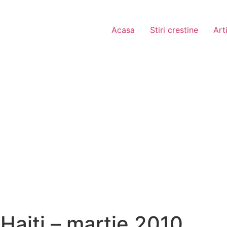
Acasa
Stiri crestine
Art
 Haiti – martie 2010