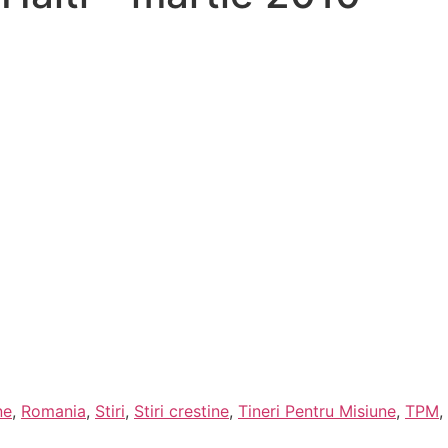
ne
,
Romania
,
Stiri
,
Stiri crestine
,
Tineri Pentru Misiune
,
TPM
,