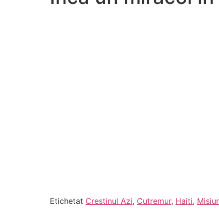
Etichetat
Crestinul Azi
,
Cutremur
,
Haiti
,
Misiu