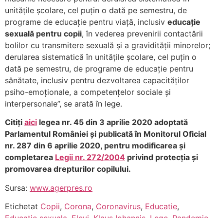
unitățile școlare, cel puțin o dată pe semestru, de
programe de educație pentru viață, inclusiv
educație
sexuală pentru copii
, în vederea prevenirii contactării
bolilor cu transmitere sexuală și a gravidității minorelor;
derularea sistematică în unitățile școlare, cel puțin o
dată pe semestru, de programe de educație pentru
sănătate, inclusiv pentru dezvoltarea capacităților
psiho-emoționale, a competențelor sociale și
interpersonale”, se arată în lege.
Citiți
aici
legea nr. 45 din 3 aprilie 2020 adoptată
Parlamentul României și publicată în Monitorul Oficial
nr. 287 din 6 aprilie 2020, pentru modificarea și
completarea
Legii nr. 272/2004
privind protecția și
promovarea drepturilor copilului.
Sursa:
www.agerpres.ro
Etichetat
Copii
,
Corona
,
Coronavirus
,
Educatie
,
Educatie sexuala
,
Elevi
,
Klaus Iohannis
,
Lege
,
Pandemie
,