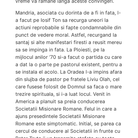
vreme va ramane langa aceste convingeri.
Mandria, asociata cu dorinta de a fi in fata, l-
a facut pe Iosif Ton sa recurga uneori la
actiuni reprobabile si fapte condamnabile din
punct de vedere moral. Astfel, recurgand la
santaj si alte manifestari firesti a reusit mereu
sa se impinga in fata. La Ploiesti, pe la
mijlocul anilor ‘70 si-a facut o partida cu care
a dat la o parte pe pastorul existent, pentru a
se instala el acolo. La Oradea l-a impins afara
din slujba de pastor pe fratele Liviu Olah, cel
care fusese folosit de Domnul sa faca o mare
trezire spirituala, si i-a luat locul. Venit in
America a planuit sa preia conducerea
Societatii Misionare Romane. Felul in care a
ajuns presedintele Societatii Misionare
Romane este simptomatic. Initial, se parea ca
cercul de conducere al Societatii in frunte cu