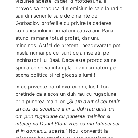
viziunea acestei caderi dintotdeauna. Il
provoc sa produca din emisiunile sale la radio
sau din scrierile sale de dinainte de
Gorbaciov profetiile cu privire la caderea
comunismului in urmatorii cativa ani. Pana
atunci ramane totusi profet, dar unul
mincinos. Astfel de pretentii neadevarate pot
insela numai pe cei sunt deja inselati, pe
inchinatorii lui Baal. Daca este proroc sa ne
spuna ce se va intampla in anii urmatori pe
scena politica si religioasa a lumii!
In ce priveste darul exorcizarii, Iosif Ton
pretinde ca a scos un duh rau cu rugaciune
prin punerea mainilor. „
Si am avut si cel putin
un caz de scoatere a unui duh rau dintr-un
om prin rugaciune cu punerea mainilor si
inteleg ca Duhul Sfant vrea sa ma foloseasca
si in domeniul acesta.”
Noul convertit la