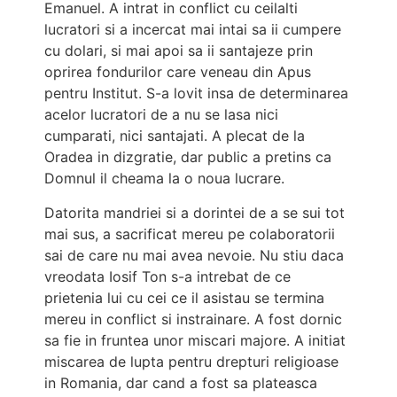
Emanuel. A intrat in conflict cu ceilalti
lucratori si a incercat mai intai sa ii cumpere
cu dolari, si mai apoi sa ii santajeze prin
oprirea fondurilor care veneau din Apus
pentru Institut. S-a lovit insa de determinarea
acelor lucratori de a nu se lasa nici
cumparati, nici santajati. A plecat de la
Oradea in dizgratie, dar public a pretins ca
Domnul il cheama la o noua lucrare.
Datorita mandriei si a dorintei de a se sui tot
mai sus, a sacrificat mereu pe colaboratorii
sai de care nu mai avea nevoie. Nu stiu daca
vreodata Iosif Ton s-a intrebat de ce
prietenia lui cu cei ce il asistau se termina
mereu in conflict si instrainare. A fost dornic
sa fie in fruntea unor miscari majore. A initiat
miscarea de lupta pentru drepturi religioase
in Romania, dar cand a fost sa plateasca