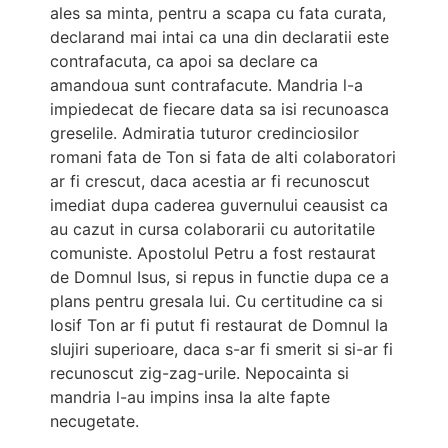
ales sa minta, pentru a scapa cu fata curata,
declarand mai intai ca una din declaratii este
contrafacuta, ca apoi sa declare ca
amandoua sunt contrafacute. Mandria l-a
impiedecat de fiecare data sa isi recunoasca
greselile. Admiratia tuturor credinciosilor
romani fata de Ton si fata de alti colaboratori
ar fi crescut, daca acestia ar fi recunoscut
imediat dupa caderea guvernului ceausist ca
au cazut in cursa colaborarii cu autoritatile
comuniste. Apostolul Petru a fost restaurat
de Domnul Isus, si repus in functie dupa ce a
plans pentru gresala lui. Cu certitudine ca si
Iosif Ton ar fi putut fi restaurat de Domnul la
slujiri superioare, daca s-ar fi smerit si si-ar fi
recunoscut zig-zag-urile. Nepocainta si
mandria l-au impins insa la alte fapte
necugetate.