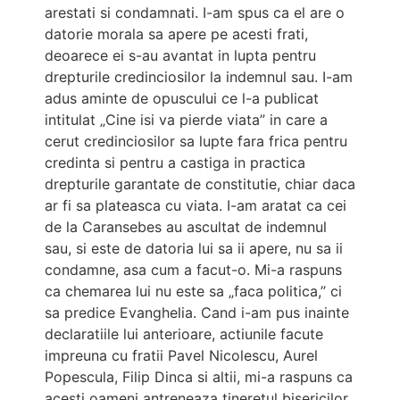
arestati si condamnati. I-am spus ca el are o
datorie morala sa apere pe acesti frati,
deoarece ei s-au avantat in lupta pentru
drepturile credinciosilor la indemnul sau. I-am
adus aminte de opuscului ce l-a publicat
intitulat „Cine isi va pierde viata” in care a
cerut credinciosilor sa lupte fara frica pentru
credinta si pentru a castiga in practica
drepturile garantate de constitutie, chiar daca
ar fi sa plateasca cu viata. I-am aratat ca cei
de la Caransebes au ascultat de indemnul
sau, si este de datoria lui sa ii apere, nu sa ii
condamne, asa cum a facut-o. Mi-a raspuns
ca chemarea lui nu este sa „faca politica,” ci
sa predice Evanghelia. Cand i-am pus inainte
declaratiile lui anterioare, actiunile facute
impreuna cu fratii Pavel Nicolescu, Aurel
Popescula, Filip Dinca si altii, mi-a raspuns ca
acesti oameni antreneaza tineretul bisericilor