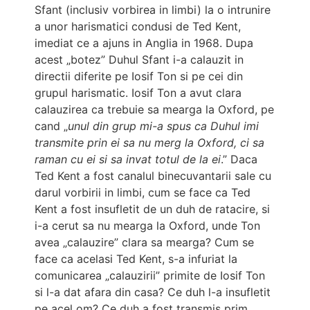
Sfant (inclusiv vorbirea in limbi) la o intrunire
a unor harismatici condusi de Ted Kent,
imediat ce a ajuns in Anglia in 1968. Dupa
acest „botez” Duhul Sfant i-a calauzit in
directii diferite pe Iosif Ton si pe cei din
grupul harismatic. Iosif Ton a avut clara
calauzirea ca trebuie sa mearga la Oxford, pe
cand „
unul din grup mi-a spus ca Duhul imi
transmite prin ei sa nu merg la Oxford, ci sa
raman cu ei si sa invat totul de la ei
.” Daca
Ted Kent a fost canalul binecuvantarii sale cu
darul vorbirii in limbi, cum se face ca Ted
Kent a fost insufletit de un duh de ratacire, si
i-a cerut sa nu mearga la Oxford, unde Ton
avea „calauzire” clara sa mearga? Cum se
face ca acelasi Ted Kent, s-a infuriat la
comunicarea „calauzirii” primite de Iosif Ton
si l-a dat afara din casa? Ce duh l-a insufletit
pe acel om? Ce duh a fost transmis prim