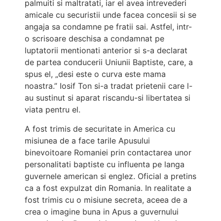
palmuiti si maltratati, iar el avea intrevederi
amicale cu securistii unde facea concesii si se
angaja sa condamne pe fratii sai. Astfel, intr-
o scrisoare deschisa a condamnat pe
luptatorii mentionati anterior si s-a declarat
de partea conducerii Uniunii Baptiste, care, a
spus el, „desi este o curva este mama
noastra.” Iosif Ton si-a tradat prietenii care l-
au sustinut si aparat riscandu-si libertatea si
viata pentru el.
A fost trimis de securitate in America cu
misiunea de a face tarile Apusului
binevoitoare Romaniei prin contactarea unor
personalitati baptiste cu influenta pe langa
guvernele american si englez. Oficial a pretins
ca a fost expulzat din Romania. In realitate a
fost trimis cu o misiune secreta, aceea de a
crea o imagine buna in Apus a guvernului