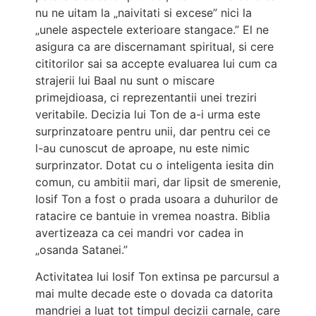
nu ne uitam la „naivitati si excese” nici la
„unele aspectele exterioare stangace.” El ne
asigura ca are discernamant spiritual, si cere
cititorilor sai sa accepte evaluarea lui cum ca
strajerii lui Baal nu sunt o miscare
primejdioasa, ci reprezentantii unei treziri
veritabile. Decizia lui Ton de a-i urma este
surprinzatoare pentru unii, dar pentru cei ce
l-au cunoscut de aproape, nu este nimic
surprinzator. Dotat cu o inteligenta iesita din
comun, cu ambitii mari, dar lipsit de smerenie,
Iosif Ton a fost o prada usoara a duhurilor de
ratacire ce bantuie in vremea noastra. Biblia
avertizeaza ca cei mandri vor cadea in
„osanda Satanei.”
Activitatea lui Iosif Ton extinsa pe parcursul a
mai multe decade este o dovada ca datorita
mandriei a luat tot timpul decizii carnale, care