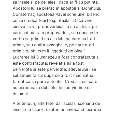
sa insele si pe cei alesi, daca ar fi cu putinta.
Apostolii lui se prefac in apostoli ai Domnului.
Consternat, apostolul Pavel scrie unei biserici
ce se credea foarte spirituala: „Daca vine
cineva sa va propovaduiasca un alt Isus, pe
care noi nu l-am propovaduit, sau daca este
vorba sa primiti un alt duh, pe care nu l-ati
primit, sau o alta evanghelie, pe care n-ati
primit-o, oh, cum il ingaduiti de bine!”
Lucrarea lui Dumnezeu a fost contrafacuta si
este contrafacuta; revelatia lui a fost
pervertita si este pervertita; adevarului i se
substituie falsul dupa ce a fost machiat si
fardat ca sa para autentic. Credulii, cei care
nu cerceteaza duhurile, le cad victime cu
duiumul.
Alte timpuri, alte fete, dar acelasi scenariu de
inselare a usor-crezatorilor. Invocand lucrarea