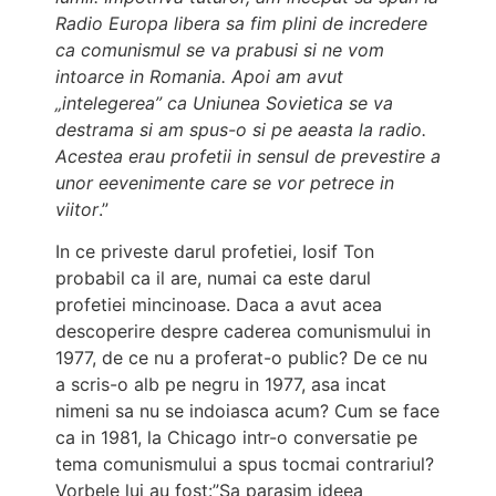
Radio Europa libera sa fim plini de incredere
ca comunismul se va prabusi si ne vom
intoarce in Romania. Apoi am avut
„intelegerea” ca Uniunea Sovietica se va
destrama si am spus-o si pe aeasta la radio.
Acestea erau profetii in sensul de prevestire a
unor eevenimente care se vor petrece in
viitor
.”
In ce priveste darul profetiei, Iosif Ton
probabil ca il are, numai ca este darul
profetiei mincinoase. Daca a avut acea
descoperire despre caderea comunismului in
1977, de ce nu a proferat-o public? De ce nu
a scris-o alb pe negru in 1977, asa incat
nimeni sa nu se indoiasca acum? Cum se face
ca in 1981, la Chicago intr-o conversatie pe
tema comunismului a spus tocmai contrariul?
Vorbele lui au fost:”Sa parasim ideea