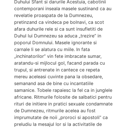
Duhului Sfant si darurile Acestuia, cabotinii
contemporani inseala masele sustinand ca au
revelatie proaspata de la Dumnezeu,
pretinzand ca vindeca pe bolnavi, ca scot
afara duhurile rele si ca sunt insufletiti de
Duhul lui Dumnezeu sa aduca „trezire” in
poporul Domnului. Masele ignorante si
carnale li se alatura cu miile. In fata
„inchinatorilor” vin fete imbracate sumar,
aratandu-si mijlocul gol, facand parada cu
trupul, si antrenate in cantece ce repeta
mereu aceleasi cuvinte pana la obsedare,
semanand asa de bine cu incantatiile
samanice. Tobele rapaiesc la fel ca in junglele
africane. Ritmurile folosite de salbatici pentru
rituri de initiere in pratici sexuale condamnate
de Dumnezeu, ritmurile acelea au fost
imprumutate de noii „proroci si apostoli” ca
preludiu la mesajul lor si la activitatile de