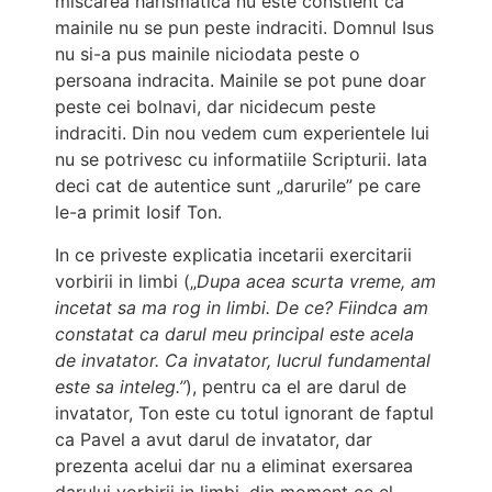
miscarea harismatica nu este constient ca
mainile nu se pun peste indraciti. Domnul Isus
nu si-a pus mainile niciodata peste o
persoana indracita. Mainile se pot pune doar
peste cei bolnavi, dar nicidecum peste
indraciti. Din nou vedem cum experientele lui
nu se potrivesc cu informatiile Scripturii. Iata
deci cat de autentice sunt „darurile” pe care
le-a primit Iosif Ton.
In ce priveste explicatia incetarii exercitarii
vorbirii in limbi („
Dupa acea scurta vreme, am
incetat sa ma rog in limbi. De ce? Fiindca am
constatat ca darul meu principal este acela
de invatator. Ca invatator, lucrul fundamental
este sa inteleg.”
), pentru ca el are darul de
invatator, Ton este cu totul ignorant de faptul
ca Pavel a avut darul de invatator, dar
prezenta acelui dar nu a eliminat exersarea
darului vorbirii in limbi, din moment ce el