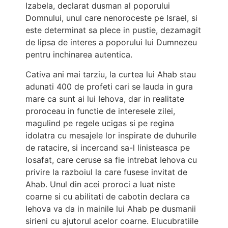
Izabela, declarat dusman al poporului
Domnului, unul care nenoroceste pe Israel, si
este determinat sa plece in pustie, dezamagit
de lipsa de interes a poporului lui Dumnezeu
pentru inchinarea autentica.
Cativa ani mai tarziu, la curtea lui Ahab stau
adunati 400 de profeti cari se lauda in gura
mare ca sunt ai lui Iehova, dar in realitate
proroceau in functie de interesele zilei,
magulind pe regele ucigas si pe regina
idolatra cu mesajele lor inspirate de duhurile
de ratacire, si incercand sa-l linisteasca pe
Iosafat, care ceruse sa fie intrebat Iehova cu
privire la razboiul la care fusese invitat de
Ahab. Unul din acei proroci a luat niste
coarne si cu abilitati de cabotin declara ca
Iehova va da in mainile lui Ahab pe dusmanii
sirieni cu ajutorul acelor coarne. Elucubratiile