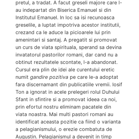
pretul, a tradat. A facut greseli majore care l-
au indepartat din Biserica Emanuel si din
Institutul Emanuel. In loc sa isi recunoasca
greselile, a luptat impotriva acestor institutii,
crezand ca le aduce la picioarele lui prin
amenintari si santaj. A pregatit si promovat
un curs de viata spirituala, sperand sa devina
invatatorul pastorilor romani, dar cand nu a
obtinut rezultatele scontate, l-a abandonat.
Cursul era plin de idei ale curentului eretic
numit
gandire pozitiva
pe care le-a adoptat
fara discernamant din publicatiile vremii. Iosif
Ton a ignorat in acele prelegeri rolul Duhului
Sfant in sfintire si a promovat ideea ca noi,
prin efortul nostru eliminam pacatele din
viata noastra. Mai multi pastori romani au
identificat aceasta pozitie ca fiind o varianta
a pelagianismului, o erezie combatuta de
Augustin. Pelagianismul a devenit in timp