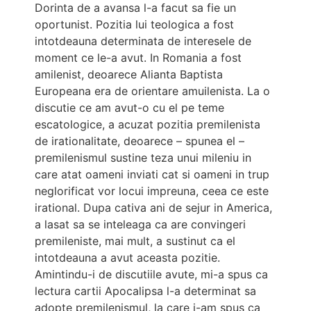
Dorinta de a avansa l-a facut sa fie un
oportunist. Pozitia lui teologica a fost
intotdeauna determinata de interesele de
moment ce le-a avut. In Romania a fost
amilenist, deoarece Alianta Baptista
Europeana era de orientare amuilenista. La o
discutie ce am avut-o cu el pe teme
escatologice, a acuzat pozitia premilenista
de irationalitate, deoarece – spunea el –
premilenismul sustine teza unui mileniu in
care atat oameni inviati cat si oameni in trup
neglorificat vor locui impreuna, ceea ce este
irational. Dupa cativa ani de sejur in America,
a lasat sa se inteleaga ca are convingeri
premileniste, mai mult, a sustinut ca el
intotdeauna a avut aceasta pozitie.
Amintindu-i de discutiile avute, mi-a spus ca
lectura cartii Apocalipsa l-a determinat sa
adopte premilenismul, la care i-am spus ca