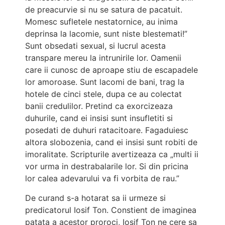
de preacurvie si nu se satura de pacatuit.
Momesc sufletele nestatornice, au inima
deprinsa la lacomie, sunt niste blestemati!”
Sunt obsedati sexual, si lucrul acesta
transpare mereu la intrunirile lor. Oamenii
care ii cunosc de aproape stiu de escapadele
lor amoroase. Sunt lacomi de bani, trag la
hotele de cinci stele, dupa ce au colectat
banii credulilor. Pretind ca exorcizeaza
duhurile, cand ei insisi sunt insufletiti si
posedati de duhuri ratacitoare. Fagaduiesc
altora slobozenia, cand ei insisi sunt robiti de
imoralitate. Scripturile avertizeaza ca „multi ii
vor urma in destrabalarile lor. Si din pricina
lor calea adevarului va fi vorbita de rau.”
De curand s-a hotarat sa ii urmeze si
predicatorul Iosif Ton. Constient de imaginea
patata a acestor proroci, Iosif Ton ne cere sa