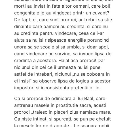
morti au inviat in fata altor oameni, care boli
congenitale le-au vindecat printr-un cuvant?
De fapt, ei, care sunt proroci, ar trebui sa stie
dinainte care oameni au credinta, si care nu
au credinta pentru vindecare, ceea ce i-ar
ajuta sa nu isi risipeasca energiile poruncind
unora sa se scoale si sa umble, si doar apoi,
cand vindecare nu survine, sa invoce lipsa de
credinta a acestora. Halal asa proroci! Dar
niciunul din cei ce ii urmeaza nu isi pune
astfel de intrebari, niciunul „nu se coboara in
ei insisi” sa observe lipsa de logica a acestor
impostori si inconsistenta pretentiilor lor.
Ca si prorocii de odinioara ai lui Baal, care
antrenau masele in prostitutie sacra, acesti
proroci „traiesc in placeri ziua namiaza mare.
Ca niste intinati si spurcati, se pun pe chefuit
la mesele lor de dragoste… Le scapara ochii