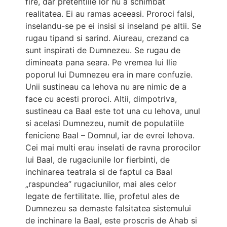
fire, dar pretentiile lor nu a schimbat
realitatea. Ei au ramas aceeasi. Proroci falsi,
inselandu-se pe ei insisi si inseland pe altii. Se
rugau tipand si sarind. Aiureau, crezand ca
sunt inspirati de Dumnezeu. Se rugau de
dimineata pana seara. Pe vremea lui Ilie
poporul lui Dumnezeu era in mare confuzie.
Unii sustineau ca Iehova nu are nimic de a
face cu acesti proroci. Altii, dimpotriva,
sustineau ca Baal este tot una cu Iehova, unul
si acelasi Dumnezeu, numit de populatiile
feniciene Baal – Domnul, iar de evrei Iehova.
Cei mai multi erau inselati de ravna prorocilor
lui Baal, de rugaciunile lor fierbinti, de
inchinarea teatrala si de faptul ca Baal
„raspundea” rugaciunilor, mai ales celor
legate de fertilitate. Ilie, profetul ales de
Dumnezeu sa demaste falsitatea sistemului
de inchinare la Baal, este proscris de Ahab si