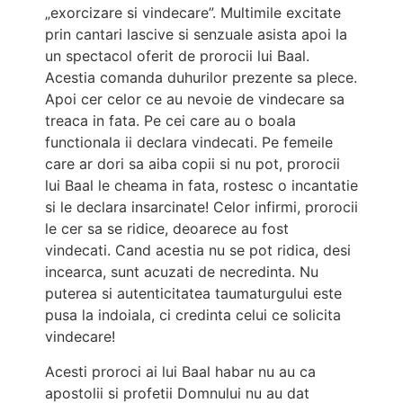
„exorcizare si vindecare”. Multimile excitate
prin cantari lascive si senzuale asista apoi la
un spectacol oferit de prorocii lui Baal.
Acestia comanda duhurilor prezente sa plece.
Apoi cer celor ce au nevoie de vindecare sa
treaca in fata. Pe cei care au o boala
functionala ii declara vindecati. Pe femeile
care ar dori sa aiba copii si nu pot, prorocii
lui Baal le cheama in fata, rostesc o incantatie
si le declara insarcinate! Celor infirmi, prorocii
le cer sa se ridice, deoarece au fost
vindecati. Cand acestia nu se pot ridica, desi
incearca, sunt acuzati de necredinta. Nu
puterea si autenticitatea taumaturgului este
pusa la indoiala, ci credinta celui ce solicita
vindecare!
Acesti proroci ai lui Baal habar nu au ca
apostolii si profetii Domnului nu au dat