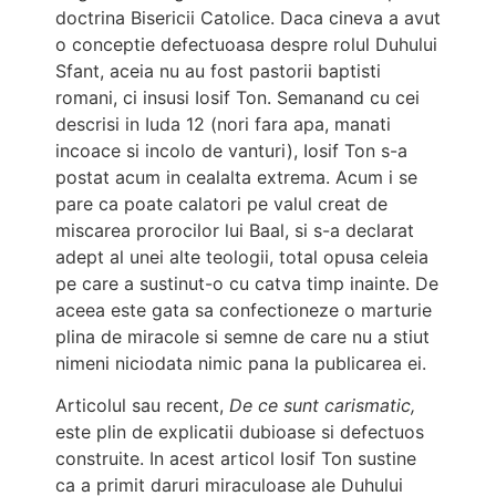
doctrina Bisericii Catolice. Daca cineva a avut
o conceptie defectuoasa despre rolul Duhului
Sfant, aceia nu au fost pastorii baptisti
romani, ci insusi Iosif Ton. Semanand cu cei
descrisi in Iuda 12 (nori fara apa, manati
incoace si incolo de vanturi), Iosif Ton s-a
postat acum in cealalta extrema. Acum i se
pare ca poate calatori pe valul creat de
miscarea prorocilor lui Baal, si s-a declarat
adept al unei alte teologii, total opusa celeia
pe care a sustinut-o cu catva timp inainte. De
aceea este gata sa confectioneze o marturie
plina de miracole si semne de care nu a stiut
nimeni niciodata nimic pana la publicarea ei.
Articolul sau recent,
De ce sunt carismatic,
este plin de explicatii dubioase si defectuos
construite. In acest articol Iosif Ton sustine
ca a primit daruri miraculoase ale Duhului