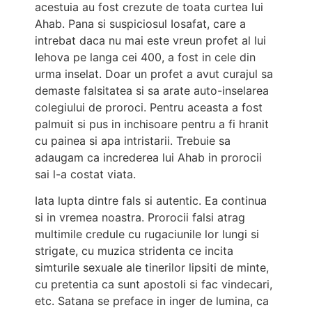
acestuia au fost crezute de toata curtea lui
Ahab. Pana si suspiciosul Iosafat, care a
intrebat daca nu mai este vreun profet al lui
Iehova pe langa cei 400, a fost in cele din
urma inselat. Doar un profet a avut curajul sa
demaste falsitatea si sa arate auto-inselarea
colegiului de proroci. Pentru aceasta a fost
palmuit si pus in inchisoare pentru a fi hranit
cu painea si apa intristarii. Trebuie sa
adaugam ca increderea lui Ahab in prorocii
sai l-a costat viata.
Iata lupta dintre fals si autentic. Ea continua
si in vremea noastra. Prorocii falsi atrag
multimile credule cu rugaciunile lor lungi si
strigate, cu muzica stridenta ce incita
simturile sexuale ale tinerilor lipsiti de minte,
cu pretentia ca sunt apostoli si fac vindecari,
etc. Satana se preface in inger de lumina, ca