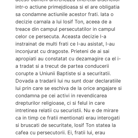
intr-o actiune primejdioasa si el are obligatia
sa condamne actiunile acestor frati. Iata o
decizie carnala a lui Iosif Ton, aceea de a
treace din campul persecutatilor in campul
celor ce persecuta. Aceasta decizie l-a
instrainat de multi frati ce l-au asistat, l-au
inconjurat cu dragoste. Prieteni de ai sai
apropiati au constatat cu dezamagire ca el i-
a tradat si a trecut de partea conducerii
corupte a Uniunii Baptiste si a securitatii.
Dovada a tradarii lui nu sunt doar declaratiile
lui prin care se eschiva de la orice angajare si
condamna pe cei activi in revendicarea
drepturilor religioase, ci si felul in care
intretinea relatii cu securistii. Nu e de mirare
ca in timp ce fratii mentionati erau interogati
si bruscati de securitate, Iosif Ton statea la
cafea cu persecutorii. Ei, fratii lui, erau