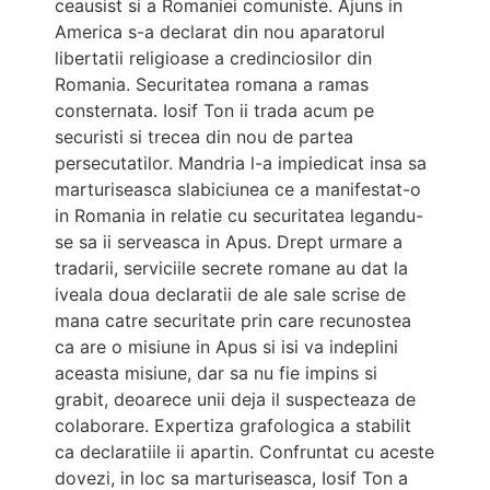
ceausist si a Romaniei comuniste. Ajuns in
America s-a declarat din nou aparatorul
libertatii religioase a credinciosilor din
Romania. Securitatea romana a ramas
consternata. Iosif Ton ii trada acum pe
securisti si trecea din nou de partea
persecutatilor. Mandria l-a impiedicat insa sa
marturiseasca slabiciunea ce a manifestat-o
in Romania in relatie cu securitatea legandu-
se sa ii serveasca in Apus. Drept urmare a
tradarii, serviciile secrete romane au dat la
iveala doua declaratii de ale sale scrise de
mana catre securitate prin care recunostea
ca are o misiune in Apus si isi va indeplini
aceasta misiune, dar sa nu fie impins si
grabit, deoarece unii deja il suspecteaza de
colaborare. Expertiza grafologica a stabilit
ca declaratiile ii apartin. Confruntat cu aceste
dovezi, in loc sa marturiseasca, Iosif Ton a