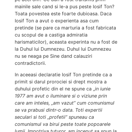
mainile sale cand si le-a pus peste Iosif Ton?
Toata povestea este foarte dubioasa. Daca
Iosif Ton a avut o experienta asa cum
pretinde (se pare ca marturia a fost fabricata
cu scopul de a castiga admiratia
harismaticilor), aceasta experinta nu a fost de
la Duhul lui Dumnezeu. Duhul lui Dumnezeu
nu se neaga pe Sine dand calauziri
contradictorii.
In aceeasi declaratie Iosif Ton pretinde ca a
primit si darul prorociei si drept mostra a
duhului profetic din el ne spune ca „
in iunie
1977 am avut o iluminare si o viziune prin
care am inteles, „am vazut” cum comunismul
se va prabusi dintr-o data. Toti expertii
seculari si toti „profetii” spuneau ca
comunismul va birui peste toate popoarele
lumii. Impotriva tuturor, am inceput sa spun la