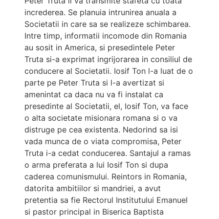
Peter Truta ii va transmite stafeta cu toata
increderea. Se planuia intrunirea anuala a
Societatii in care sa se realizeze schimbarea.
Intre timp, informatii incomode din Romania
au sosit in America, si presedintele Peter
Truta si-a exprimat ingrijorarea in consiliul de
conducere al Societatii. Iosif Ton l-a luat de o
parte pe Peter Truta si l-a avertizat si
amenintat ca daca nu va fi instalat ca
presedinte al Societatii, el, Iosif Ton, va face
o alta societate misionara romana si o va
distruge pe cea existenta. Nedorind sa isi
vada munca de o viata compromisa, Peter
Truta i-a cedat conducerea. Santajul a ramas
o arma preferata a lui Iosif Ton si dupa
caderea comunismului. Reintors in Romania,
datorita ambitiilor si mandriei, a avut
pretentia sa fie Rectorul Institutului Emanuel
si pastor principal in Biserica Baptista