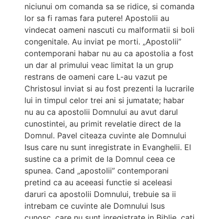
niciunui om comanda sa se ridice, si comanda
lor sa fi ramas fara putere! Apostolii au
vindecat oameni nascuti cu malformatii si boli
congenitale. Au inviat pe morti. „Apostolii”
contemporani habar nu au ca apostolia a fost
un dar al primului veac limitat la un grup
restrans de oameni care L-au vazut pe
Christosul inviat si au fost prezenti la lucrarile
lui in timpul celor trei ani si jumatate; habar
nu au ca apostolii Domnului au avut darul
cunostintei, au primit revelatie direct de la
Domnul. Pavel citeaza cuvinte ale Domnului
Isus care nu sunt inregistrate in Evanghelii. El
sustine ca a primit de la Domnul ceea ce
spunea. Cand „apostolii” contemporani
pretind ca au aceeasi functie si aceleasi
daruri ca apostolii Domnului, trebuie sa ii
intrebam ce cuvinte ale Domnului Isus
cunosc, care nu sunt inregistrate in Biblie, cati