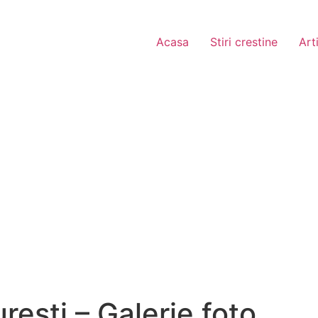
Acasa
Stiri crestine
Art
resti – Galerie foto