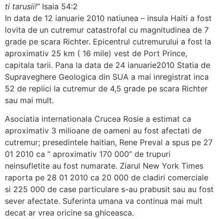
ti tarusii!”
Isaia 54:2
In data de 12 ianuarie 2010
natiunea – insula Haiti a fost
lovita de un cutremur catastrofal cu magnitudinea de 7
grade pe scara Richter. Epicentrul cutremurului a fost la
aproximativ 25 km ( 16 mile) vest de Port Prince,
capitala tarii. Pana la data de 24 ianuarie2010 Statia de
Supraveghere Geologica din SUA a mai inregistrat inca
52 de replici la cutremur de 4,5 grade pe scara Richter
sau mai mult.
Asociatia internationala Crucea Rosie a estimat ca
aproximativ 3 milioane de oameni au fost afectati de
cutremur; presedintele haitian, Rene Preval a spus pe 27
01 2010 ca “ aproximativ 170 000” de trupuri
neinsufletite au fost numarate. Ziarul New York Times
raporta pe 28 01 2010 ca 20 000 de cladiri comerciale
si 225 000 de case particulare s-au prabusit sau au fost
sever afectate. Suferinta umana va continua mai mult
decat ar vrea oricine sa ghiceasca.