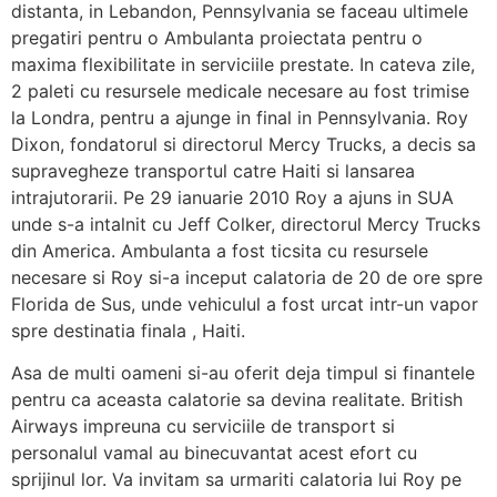
distanta, in Lebandon, Pennsylvania se faceau ultimele
pregatiri pentru o Ambulanta proiectata pentru o
maxima flexibilitate in serviciile prestate. In cateva zile,
2 paleti cu resursele medicale necesare au fost trimise
la Londra, pentru a ajunge in final in Pennsylvania. Roy
Dixon, fondatorul si directorul Mercy Trucks, a decis sa
supravegheze transportul catre Haiti si lansarea
intrajutorarii. Pe 29 ianuarie 2010 Roy a ajuns in SUA
unde s-a intalnit cu Jeff Colker, directorul Mercy Trucks
din America. Ambulanta a fost ticsita cu resursele
necesare si Roy si-a inceput calatoria de 20 de ore spre
Florida de Sus, unde vehiculul a fost urcat intr-un vapor
spre destinatia finala , Haiti.
Asa de multi oameni si-au oferit deja timpul si finantele
pentru ca aceasta calatorie sa devina realitate. British
Airways impreuna cu serviciile de transport si
personalul vamal au binecuvantat acest efort cu
sprijinul lor. Va invitam sa urmariti calatoria lui Roy pe