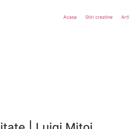
Acasa
Stiri crestine
Art
tate | Luigi Mițoi