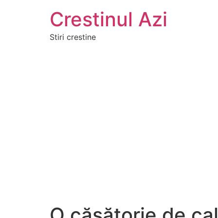
Crestinul Azi
Stiri crestine
O căsătorie de cali