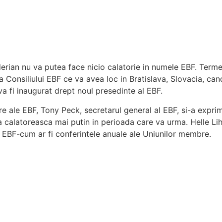
ian nu va putea face nicio calatorie in numele EBF. Termenu
 Consiliului EBF ce va avea loc in Bratislava, Slovacia, can
va fi inaugurat drept noul presedinte al EBF.
re ale EBF, Tony Peck, secretarul general al EBF, si-a expr
 sa calatoreasca mai putin in perioada care va urma. Helle Li
i EBF-cum ar fi conferintele anuale ale Uniunilor membre.