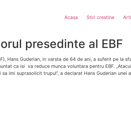
Acasa
Stiri crestine
Art
torul presedinte al EBF
), Hans Guderian, in varsta de 64 de ani, a suferit pe la sf
 anuntat ca isi va reduce munca voluntara pentru EBF. „Atacu
sa imi suprasolicit trupul”, a declarat Hans Guderian unei a