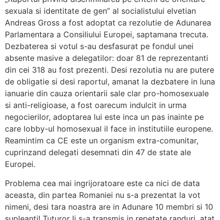
sexuala si identitate de gen” al socialistului elvetian
Andreas Gross a fost adoptat ca rezolutie de Adunarea
Parlamentara a Consiliului Europei, saptamana trecuta.
Dezbaterea si votul s-au desfasurat pe fondul unei
absente masive a delegatilor: doar 81 de reprezentanti
din cei 318 au fost prezenti.
Desi rezolutia nu are putere
de obligatie si desi raportul, amanat la dezbatere in luna
ianuarie din cauza orientarii sale clar pro-homosexuale
si anti-religioase, a fost oarecum indulcit in urma
negocierilor, adoptarea lui este inca un pas inainte pe
care lobby-ul homosexual il face in institutiile europene.
Reamintim ca CE este un organism extra-comunitar,
cuprinzand delegati desemnati din 47 de state ale
Europei.
Problema cea mai ingrijoratoare este ca nici de data
aceasta, din partea Romaniei nu s-a prezentat la vot
nimeni, desi tara noastra are in Adunare 10 membri si 10
supleanti! Tuturor li s-a transmis in repetate randuri, atat