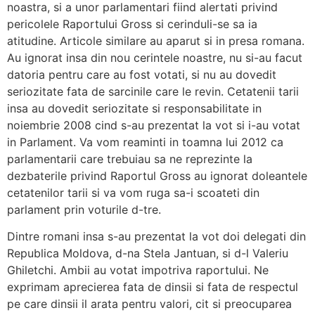
noastra, si a unor parlamentari fiind alertati privind
pericolele Raportului Gross si cerinduli-se sa ia
atitudine. Articole similare au aparut si in presa romana.
Au ignorat insa din nou cerintele noastre, nu si-au facut
datoria pentru care au fost votati, si nu au dovedit
seriozitate fata de sarcinile care le revin. Cetatenii tarii
insa au dovedit seriozitate si responsabilitate in
noiembrie 2008 cind s-au prezentat la vot si i-au votat
in Parlament. Va vom reaminti in toamna lui 2012 ca
parlamentarii care trebuiau sa ne reprezinte la
dezbaterile privind Raportul Gross au ignorat doleantele
cetatenilor tarii si va vom ruga sa-i scoateti din
parlament prin voturile d-tre.
Dintre romani insa s-au prezentat la vot doi delegati din
Republica Moldova, d-na Stela Jantuan, si d-l Valeriu
Ghiletchi. Ambii au votat impotriva raportului. Ne
exprimam aprecierea fata de dinsii si fata de respectul
pe care dinsii il arata pentru valori, cit si preocuparea