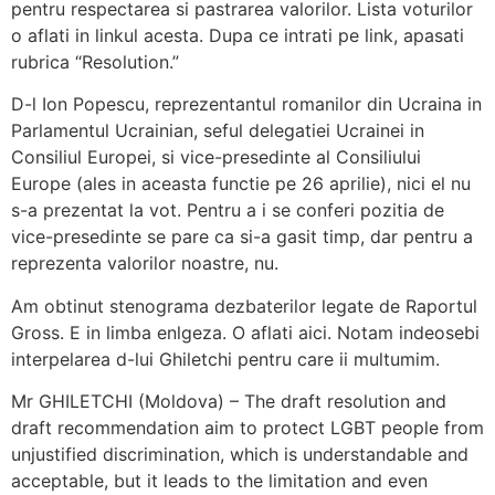
pentru respectarea si pastrarea valorilor. Lista voturilor
o aflati in linkul acesta. Dupa ce intrati pe link, apasati
rubrica “Resolution.”
D-l Ion Popescu, reprezentantul romanilor din Ucraina in
Parlamentul Ucrainian, seful delegatiei Ucrainei in
Consiliul Europei, si vice-presedinte al Consiliului
Europe (ales in aceasta functie pe 26 aprilie), nici el nu
s-a prezentat la vot. Pentru a i se conferi pozitia de
vice-presedinte se pare ca si-a gasit timp, dar pentru a
reprezenta valorilor noastre, nu.
Am obtinut stenograma dezbaterilor legate de Raportul
Gross. E in limba enlgeza. O aflati aici. Notam indeosebi
interpelarea d-lui Ghiletchi pentru care ii multumim.
Mr GHILETCHI (Moldova) – The draft resolution and
draft recommendation aim to protect LGBT people from
unjustified discrimination, which is understandable and
acceptable, but it leads to the limitation and even