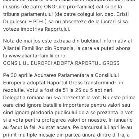
in scris (de catre ONG-uile pro-familie) cat si de la
tribuna parlamentului (de catre colegul lor. dep. Cristi
Dugulescu – PD-L) sa nu absenteze de la lucrari si sa
voteze impotriva Raportului.
Nota de mai jos este extrasa din buletinul informativ al
Aliantei Familiilor din Romania, la care va puteti abona
la www.alianta-familiilor.ro
CONSILIUL EUROPEI ADOPTA RAPORTUL GROSS
Pe 30 aprilie Adunarea Parlamentara a Consiliului
Europei a adoptat Raportul Gross transformind-l in
rezolutie. Votul a fost de 51 la 25 cu 5 abtineri.
Delegatia romana nu s-a prezentat la vot. Nu este prima
oara cind ignora bataliile importante pentru valori sau
cind ignora pledoaria publicului de a se prezanta la vot
si a vota pentru protejarea valorilor noastre. In ianuarie
au facut la fel. Au stat acasa. Pe parcursul lui aprilie au
primit multiple mesaje din partea unora dintre d-tra, a