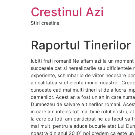
Crestinul Azi
Stiri crestine
Raportul Tinerilo
Iubiti frati romani! Ne aflam azi la un momen
succesele cat si nerealizarile sau dificientele 
experiente, schimbarile de viitor necesare pe
an calitatea si eficienta munci noastre. Crede
cunoaste cati mai multi tineri si de a lucra i
oamenilor. Acest an a fost un an in care numa
Dumnezeu de salvare a tinerilor romani. Acest
in care am inteles tot mai bine rolul nostru, a
la care cu totii am participat ne-au facut sa 
mai mult, pentru a aduce bucurie atat Lui Dumn
noastra din anul 2010” noi credem ca este un 