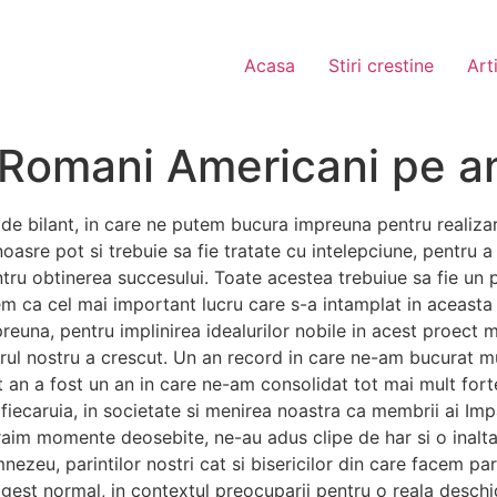
Acasa
Stiri crestine
Art
r Romani Americani pe a
t de bilant, in care ne putem bucura impreuna pentru realiza
noasre pot si trebuie sa fie tratate cu intelepciune, pentru a
ntru obtinerea succesului.
Toate acestea trebuiue sa fie un p
m ca cel mai important lucru care s-a intamplat in aceasta 
mpreuna, pentru implinirea idealurilor nobile in acest proec
rul nostru a crescut. Un an record in care ne-am bucurat mu
 an a fost un an in care ne-am consolidat tot mai mult fort
l fiecaruia, in societate si menirea noastra ca membrii ai Imp
traim momente deosebite, ne-au adus clipe de har si o inalt
ezeu, parintilor nostri cat si bisericilor din care facem par
gest normal, in contextul preocuparii pentru o reala deschid