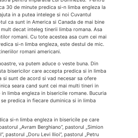
„ca 30 de minute predica si-n limba engleza la
ajuta in a putea intelege si noi Cuvantul
aptul ca sunt in America si Canada de mai bine
mult decat inteleg tinerii limba romana. Asa
ratilor romani. Cu tote acestea asa cum cei mai
predica si-n limba engleza, este destul de mic.
ineriilor romani americani.
e noastre, va putem aduce o veste buna. Din
ta bisericilor care accepta predica si in limba
a si sunt de acord si vad necesar sa ofere
inica seara cand sunt cei mai multi tineri in
e in limba engleza in bisericile romane. Bucuria
se predica in fiecare duminica si in limba
ca si-n limba engleza in bisericile pe care
 pastorul „Avram Berghiano”, pastorul „Simion
 pastorul „Doru Levi Ilioi”, pastorul „Petru