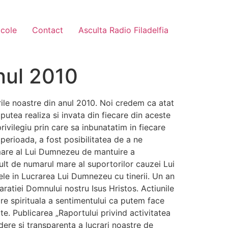
icole
Contact
Asculta Radio Filadelfia
nul 2010
rile noastre din anul 2010. Noi credem ca atat
 putea realiza si invata din fiecare din aceste
rivilegiu prin care sa inbunatatim in fiecare
perioada, a fost posibilitatea de a ne
t mare al Lui Dumnezeu de mantuire a
lt de numarul mare al suportorilor cauzei Lui
ele in Lucrarea Lui Dumnezeu cu tinerii. Un an
aratiei Domnului nostru Isus Hristos. Actiunile
are spirituala a sentimentului ca putem face
te. Publicarea „Raportului privind activitatea
ere si transparenta a lucrari noastre de