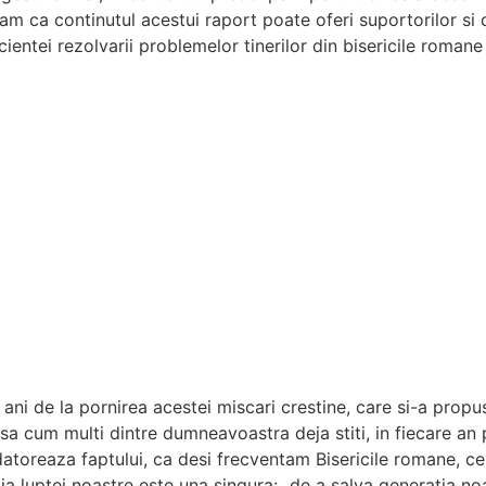
am ca continutul acestui raport poate oferi suportorilor si c
cientei rezolvarii problemelor tinerilor din bisericile romane
ani de la pornirea acestei miscari crestine, care si-a propus
sa cum multi dintre dumneavoastra deja stiti, in fiecare an 
 datoreaza faptului, ca desi frecventam Bisericile romane, c
ia luptei noastre este una singura: „de a salva generatia n