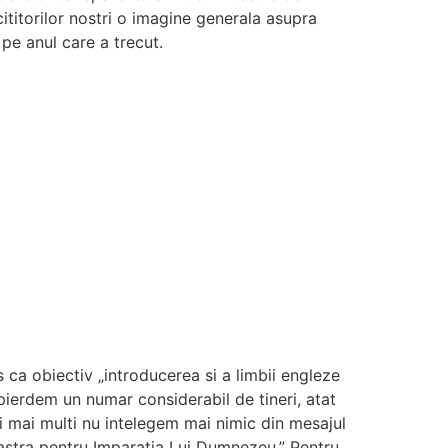
ititorilor nostri o imagine generala asupra
 pe anul care a trecut.
 ca obiectiv „introducerea si a limbii engleze
pierdem un numar considerabil de tineri, atat
ei mai multi nu intelegem mai nimic din mesajul
oastra pentru Imparatia Lui Dumnezeu.” Pentru