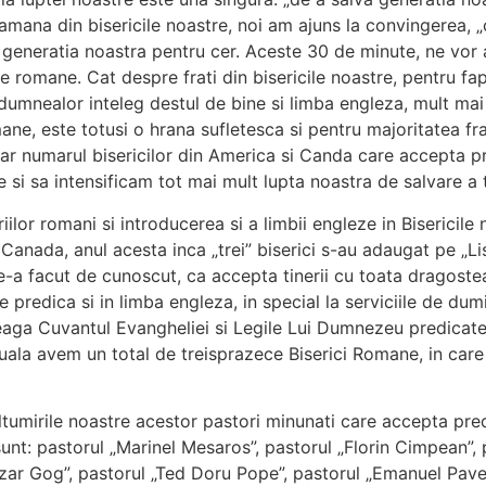
amana din bisericile noastre, noi am ajuns la convingerea, 
lva generatia noastra pentru cer. Aceste 30 de minute, ne vor 
le romane. Cat despre frati din bisericile noastre, pentru f
dumnealor inteleg destul de bine si limba engleza, mult mai 
mane, este totusi o hrana sufletesca si pentru majoritatea f
i, iar numarul bisericilor din America si Canda care accepta 
 si sa intensificam tot mai mult lupta noastra de salvare a t
iilor romani si introducerea si a limbii engleze in Bisericil
Canada, anul acesta inca „trei” biserici s-au adaugat pe „Lis
ne-a facut de cunoscut, ca accepta tinerii cu toata dragoste
e predica si in limba engleza, in special la serviciile de dum
teleaga Cuvantul Evangheliei si Legile Lui Dumnezeu predicat
uala avem un total de treisprazece Biserici Romane, in care 
mirile noastre acestor pastori minunati care accepta predi
sunt: pastorul „Marinel Mesaros”, pastorul „Florin Cimpean”,
zar Gog”, pastorul „Ted Doru Pope”, pastorul „Emanuel Pavel”,