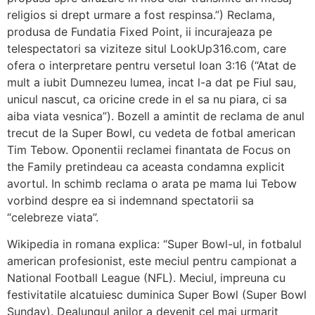
religios si drept urmare a fost respinsa.”) Reclama,
produsa de Fundatia Fixed Point, ii incurajeaza pe
telespectatori sa viziteze situl LookUp316.com, care
ofera o interpretare pentru versetul Ioan 3:16 (“Atat de
mult a iubit Dumnezeu lumea, incat l-a dat pe Fiul sau,
unicul nascut, ca oricine crede in el sa nu piara, ci sa
aiba viata vesnica”). Bozell a amintit de reclama de anul
trecut de la Super Bowl, cu vedeta de fotbal american
Tim Tebow. Oponentii reclamei finantata de Focus on
the Family pretindeau ca aceasta condamna explicit
avortul. In schimb reclama o arata pe mama lui Tebow
vorbind despre ea si indemnand spectatorii sa
“celebreze viata”.
Wikipedia in romana explica: “Super Bowl-ul, in fotbalul
american profesionist, este meciul pentru campionat a
National Football League (NFL). Meciul, impreuna cu
festivitatile alcatuiesc duminica Super Bowl (Super Bowl
Sunday). Dealungul anilor a devenit cel mai urmarit