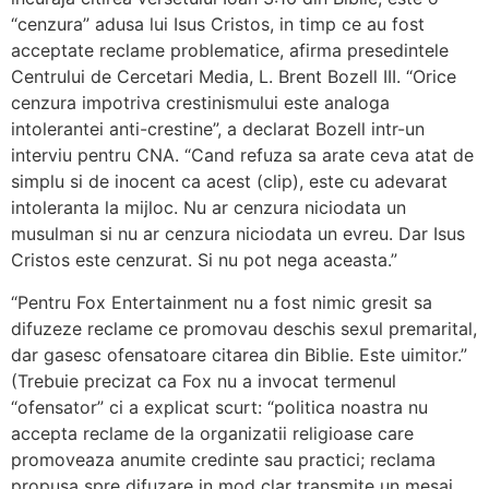
“cenzura” adusa lui Isus Cristos, in timp ce au fost
acceptate reclame problematice, afirma presedintele
Centrului de Cercetari Media, L. Brent Bozell III.
“Orice
cenzura impotriva crestinismului este analoga
intolerantei anti-crestine”, a declarat Bozell intr-un
interviu pentru CNA. “Cand refuza sa arate ceva atat de
simplu si de inocent ca acest (clip), este cu adevarat
intoleranta la mijloc. Nu ar cenzura niciodata un
musulman si nu ar cenzura niciodata un evreu. Dar Isus
Cristos este cenzurat. Si nu pot nega aceasta.”
“Pentru Fox Entertainment nu a fost nimic gresit sa
difuzeze reclame ce promovau deschis sexul premarital,
dar gasesc ofensatoare citarea din Biblie. Este uimitor.”
(Trebuie precizat ca Fox nu a invocat termenul
“ofensator” ci a explicat scurt: “politica noastra nu
accepta reclame de la organizatii religioase care
promoveaza anumite credinte sau practici; reclama
propusa spre difuzare in mod clar transmite un mesaj