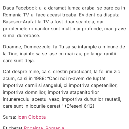
Daca Facebook-ul a daramat lumea araba, se pare ca in
Romania TV-ul face aceasi treaba. Evident ca disputa
Basescu-Arafat la TV a fost doar scanteia, dar
problemele romanilor sunt mult mai profunde, mai grave
si mai dureroase.
Doamne, Dumnezeule, fa Tu sa se intample o minune de
la Tine, inainte sa se lase cu mai rau, pe langa ranitii
care sunt deja.
Cat despre mine, ca si crestin practicant, la fel imi zic
acum, ca si in 1989: “Caci noi n-avem de luptat
impotriva carnii si sangelui, ci impotriva capeteniilor,
impotriva domniilor, impotriva stapanitorilor
intunerecului acestui veac, impotriva duhurilor rautatii,
care sunt in locurile ceresti” (Efeseni 6:12)
Sursa:
Ioan Ciobota
Etichetat
Pocainta
,
Romania