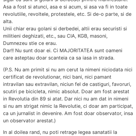
Asa a fost si atunci, asa e si acum, si asa va fi in toate
revolutiile, revoltele, protestele, etc. Si de-o parte, si de
alta.
Unii chiar erau golani si derbedei, altii erau securisti si
militieni deghizati, etc., sau CIA, KGB, masoni,
Dumnezeu stie ce erau.
Dar!! Nu sunt doar ei. Ci MAJORITATEA sunt oameni
care asteptau doar scanteia ca sa iasa in strada.
(P.S. Nu am primit si nu am cerut la nimeni niciodata nici
certificat de revolutionar, nici bani, nici pamant
intravilan sau extravilan, niciun fel de castiguri, favoruri,
scutiri pe bicicleta, nimic absolut. Doar am fost arestat
in Revolutia din 89 si atat. Dar nici nu am dat in nimeni
si nu am strigat nimic la Revolutie, ci doar am participat,
ca un jurnalist in devenire. Am fost doar observator, insa
un observator arestat.)
In al doilea rand, nu poti retrage legea sanatatii la