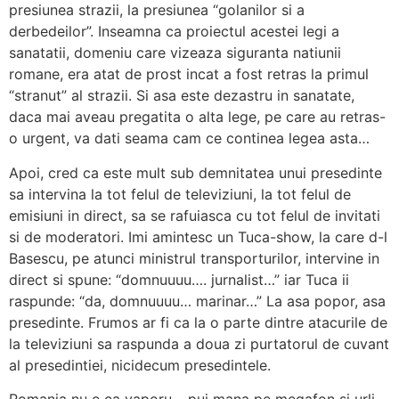
presiunea strazii, la presiunea “golanilor si a
derbedeilor”. Inseamna ca proiectul acestei legi a
sanatatii, domeniu care vizeaza siguranta natiunii
romane, era atat de prost incat a fost retras la primul
“stranut” al strazii. Si asa este dezastru in sanatate,
daca mai aveau pregatita o alta lege, pe care au retras-
o urgent, va dati seama cam ce continea legea asta…
Apoi, cred ca este mult sub demnitatea unui presedinte
sa intervina la tot felul de televiziuni, la tot felul de
emisiuni in direct, sa se rafuiasca cu tot felul de invitati
si de moderatori. Imi amintesc un Tuca-show, la care d-l
Basescu, pe atunci ministrul transporturilor, intervine in
direct si spune: “domnuuuu…. jurnalist…” iar Tuca ii
raspunde: “da, domnuuuu… marinar…” La asa popor, asa
presedinte. Frumos ar fi ca la o parte dintre atacurile de
la televiziuni sa raspunda a doua zi purtatorul de cuvant
al presedintiei, nicidecum presedintele.
Romania nu e ca vaporu – pui mana pe megafon si urli