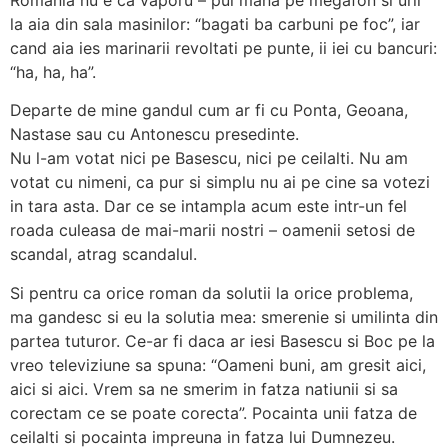
la aia din sala masinilor: “bagati ba carbuni pe foc”, iar
cand aia ies marinarii revoltati pe punte, ii iei cu bancuri:
“ha, ha, ha”.
Departe de mine gandul cum ar fi cu Ponta, Geoana,
Nastase sau cu Antonescu presedinte.
Nu l-am votat nici pe Basescu, nici pe ceilalti. Nu am
votat cu nimeni, ca pur si simplu nu ai pe cine sa votezi
in tara asta. Dar ce se intampla acum este intr-un fel
roada culeasa de mai-marii nostri – oamenii setosi de
scandal, atrag scandalul.
Si pentru ca orice roman da solutii la orice problema,
ma gandesc si eu la solutia mea: smerenie si umilinta din
partea tuturor. Ce-ar fi daca ar iesi Basescu si Boc pe la
vreo televiziune sa spuna: “Oameni buni, am gresit aici,
aici si aici. Vrem sa ne smerim in fatza natiunii si sa
corectam ce se poate corecta”. Pocainta unii fatza de
ceilalti si pocainta impreuna in fatza lui Dumnezeu.