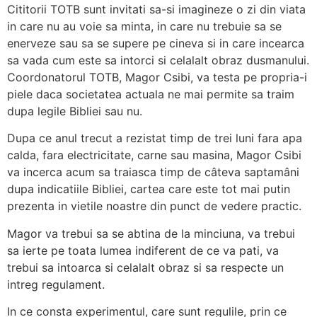
Cititorii TOTB sunt invitati sa-si imagineze o zi din viata
in care nu au voie sa minta, in care nu trebuie sa se
enerveze sau
sa se supere pe cineva si in care incearca
sa vada cum este sa intorci si celalalt obraz dusmanului.
Coordonatorul TOTB, Magor Csibi, va testa pe propria-i
piele daca societatea actuala ne mai permite sa traim
dupa legile Bibliei sau nu.
Dupa ce anul trecut a rezistat timp de trei luni fara apa
calda, fara electricitate, carne sau masina, Magor Csibi
va incerca acum sa traiasca timp de câteva saptamâni
dupa indicatiile Bibliei, cartea care este tot mai putin
prezenta in vietile noastre din punct de vedere practic.
Magor va trebui sa se abtina de la minciuna, va trebui
sa ierte pe toata lumea indiferent de ce va pati, va
trebui sa intoarca si celalalt obraz si sa respecte un
intreg regulament.
In ce consta experimentul, care sunt regulile, prin ce