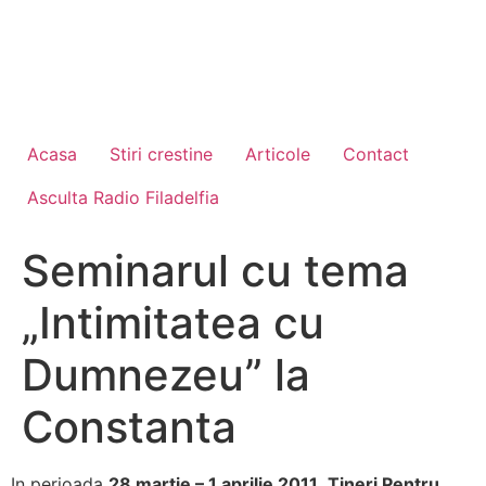
Acasa
Stiri crestine
Articole
Contact
Asculta Radio Filadelfia
Seminarul cu tema
„Intimitatea cu
Dumnezeu” la
Constanta
In perioada
28 martie – 1 aprilie 2011
,
Tineri Pentru