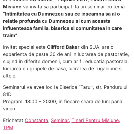
Misiune
va invita sa participati la un seminar cu tema
“Intimitatea cu Dumnezeu sau ce inseamna sa ai o
relatie profunda cu Dumnezeu si cum aceasta
influenteaza familia, biserica si comunitatea in care
traim”
.
Invitat special este
Clifford Baker
din SUA, are o
experienta de peste 30 de ani
in lucrarea de pastoratie,
slujind in diferite domenii, cum ar fi: educatia pastorala,
lucrarea cu grupele de casa, lucrarea de rugaciune si
altele.
Seminarul va avea loc la Biserica “Farul”, str. Pandurului
81D
Program: 18:00 – 20:00, in fiecare seara de luni pana
vineri
Etichetat
Constanta
,
Seminar
,
Tineri Pentru Misiune
,
TPM