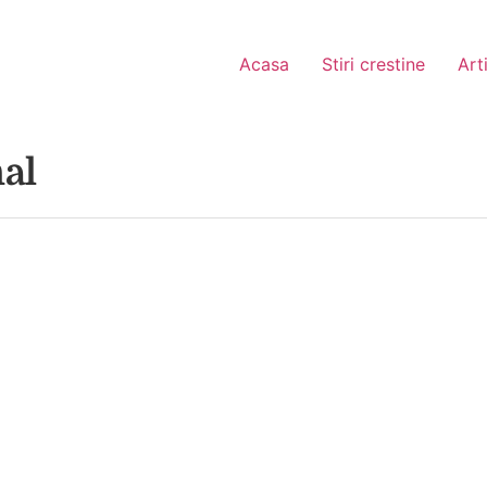
Acasa
Stiri crestine
Art
al