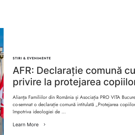
STIRI & EVENIMENTE
AFR: Declarație comună c
privire la protejarea copiilo
ideologia de gen, în plenul
Alianța Familiilor din România și Asociația PRO VITA Bucure
ONU
co-semnat o declarație comună intitulată „Protejarea copiilo
împotriva ideologiei de …
Learn More