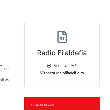
Radio Filaldefia
u
r de
Asculta LIVE
Viziteaza radiofiladelfia.ro
şti au
r
BANNER PLACE