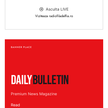
Asculta LIVE
Viziteaza radiofiladelfia.ro
BANNER PLACE
Premium News Magazine
Read