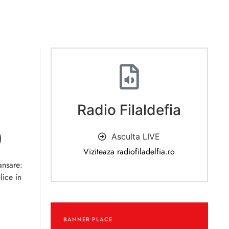
Radio Filaldefia
)
Asculta LIVE
Viziteaza radiofiladelfia.ro
lansare:
lice in
BANNER PLACE