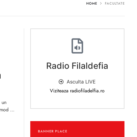
HOME
FACULTATE
Radio Filaldefia
a
Asculta LIVE
Viziteaza radiofiladelfia.ro
n un
n mod …
BANNER PLACE