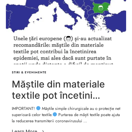
STIRI & EVENIMENTE
Măștile din materiale
textile pot încetini
epidemia
IMPORTANT!
Măștile simple chirurgicale au o protecție net
superioară celor textile.
Purtarea de măști textile poate ajuta
la reducerea transmiterii coronavirusului …
Learn More