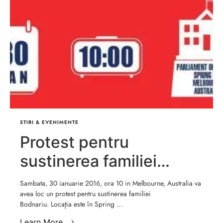
STIRI & EVENIMENTE
Protest pentru
sustinerea familiei
Bodnariu la Melbourne,
Sambata, 30 ianuarie 2016, ora 10 in Melbourne, Australia va
avea loc un protest pentru sustinerea familiei
Australia
Bodnariu. Locaţia este în Spring …
Learn More