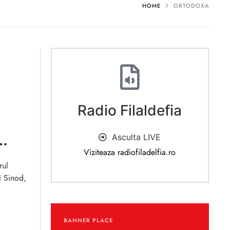
HOME
ORTODOXA
Radio Filaldefia
Asculta LIVE
Viziteaza radiofiladelfia.ro
rul
i Sinod,
BANNER PLACE