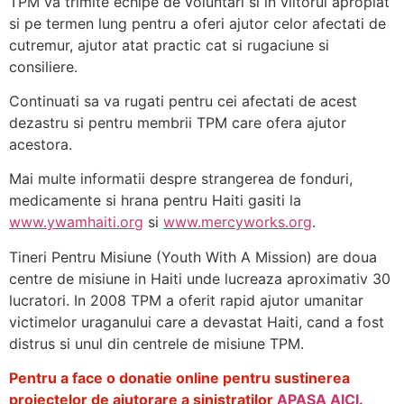
TPM va trimite echipe de voluntari si in viitorul apropiat
si pe termen lung pentru a oferi ajutor celor afectati de
cutremur, ajutor atat practic cat si rugaciune si
consiliere.
Continuati sa va rugati pentru cei afectati de acest
dezastru si pentru membrii TPM care ofera ajutor
acestora.
Mai multe informatii despre strangerea de fonduri,
medicamente si hrana pentru Haiti gasiti la
www.ywamhaiti.org
si
www.mercyworks.org
.
Tineri Pentru Misiune (Youth With A Mission) are doua
centre de misiune in Haiti unde lucreaza aproximativ 30
lucratori. In 2008 TPM a oferit rapid ajutor umanitar
victimelor uraganului care a devastat Haiti, cand a fost
distrus si unul din centrele de misiune TPM.
Pentru a face o donatie online pentru sustinerea
proiectelor de ajutorare a sinistratilor
APASA AICI
.