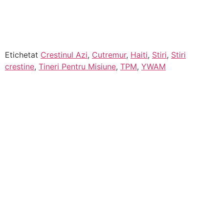
Etichetat
Crestinul Azi
,
Cutremur
,
Haiti
,
Stiri
,
Stiri
crestine
,
Tineri Pentru Misiune
,
TPM
,
YWAM