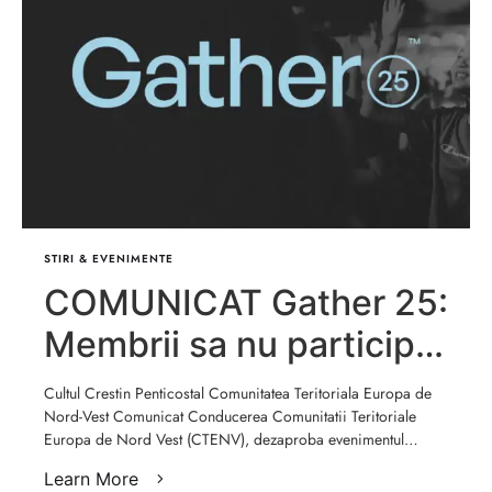
STIRI & EVENIMENTE
COMUNICAT Gather 25:
Membrii sa nu participe
la acest eveniment.
Cultul Crestin Penticostal Comunitatea Teritoriala Europa de
Nord-Vest Comunicat Conducerea Comunitatii Teritoriale
Europa de Nord Vest (CTENV), dezaproba evenimentul
Gather …
Learn More