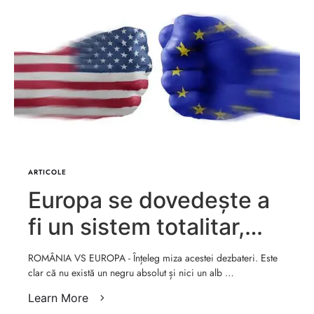
ARTICOLE
Europa se dovedește a
fi un sistem totalitar,
imoral și războinic! –
ROMÂNIA VS EUROPA - Înțeleg miza acestei dezbateri. Este
clar că nu există un negru absolut și nici un alb …
Cristian Ionescu
Learn More