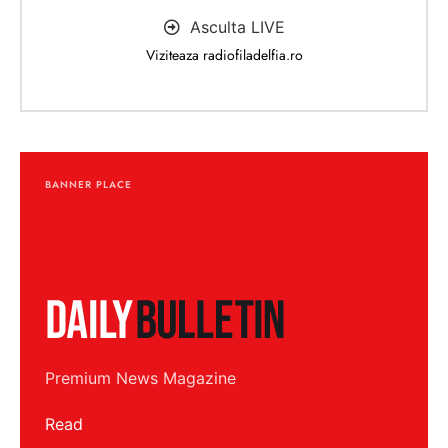
Asculta LIVE
Viziteaza radiofiladelfia.ro
BANNER PLACE
Premium News Magazine
Read