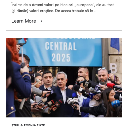
drept sunt valori
Înainte de a deveni valori politice ori „europene”, ele au fost
(și rămân) valori creștine. De aceea trebuie să le …
fundamentale creștine –
Learn More
Peter Costea
STIRI & EVENIMENTE