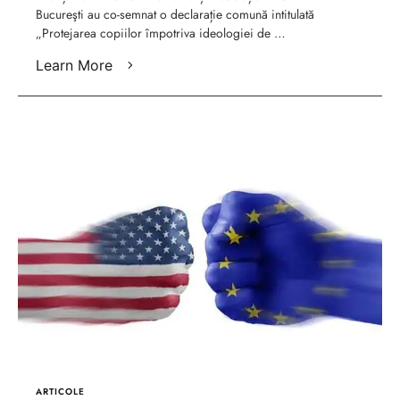
Bucureşti au co-semnat o declarație comună intitulată
gen, în plenul ONU
„Protejarea copiilor împotriva ideologiei de …
Learn More
ARTICOLE