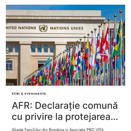
STIRI & EVENIMENTE
AFR: Declarație comună
cu privire la protejarea
copiilor de ideologia de
Alianța Familiilor din România și Asociația PRO VITA