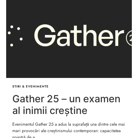
STIRI & EVENIMENTE
Gather 25 – un examen
al inimii creștine
Evenimentul Gather 25 a adus la suprafață una dintre cele mai
mari provocări ale creștinismului contemporan: capacitatea
noastră de a …