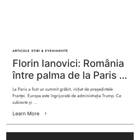
ARTICOLE
STIRI & EVENIMENTE
Florin Ianovici: România
între palma de la Paris și
pumnul de la Riad
La Paris a fost un summit grăbit, inițiat de președintele
Franței. Europa este îngrijorată de administrația Trump. Ce
subiecte și …
Learn More