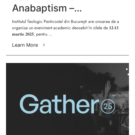
Anabaptism –
Simpozion
Institutul Teologic Penticostal din București are onoarea de a
organiza un eveniment academic deosebit în zilele de 𝟏𝟐-𝟏𝟑
𝐦𝐚𝐫𝐭𝐢𝐞 𝟐𝟎𝟐𝟓, pentru …
Learn More