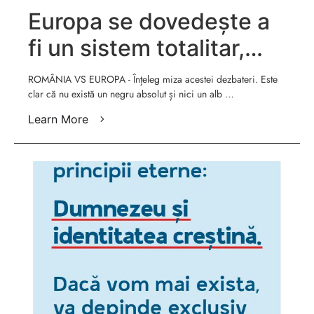
Europa se dovedește a
fi un sistem totalitar,
imoral și războinic! –
ROMÂNIA VS EUROPA - Înțeleg miza acestei dezbateri. Este
clar că nu există un negru absolut și nici un alb …
Cristian Ionescu
Learn More