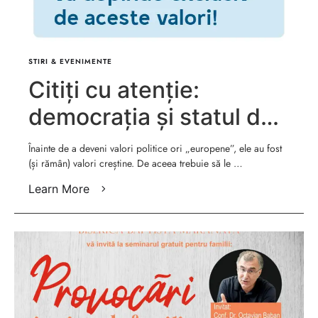
STIRI & EVENIMENTE
Citiți cu atenție:
democrația și statul de
drept sunt valori
Înainte de a deveni valori politice ori „europene”, ele au fost
(și rămân) valori creștine. De aceea trebuie să le …
fundamentale creștine –
Learn More
Peter Costea